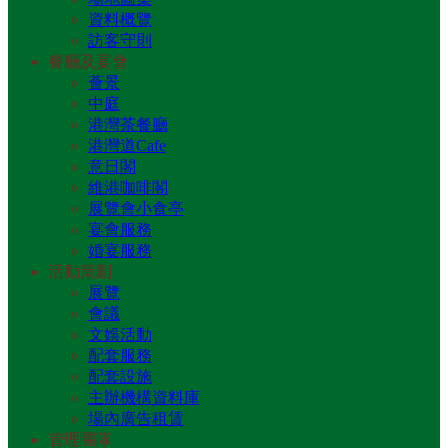
資料概覽
訪客守則
餐廳及宴會
薈景
中庭
港灣茶餐廳
港灣道Cafe
意日閣
維港咖啡閣
展覽會小食亭
宴會服務
婚宴服務
活動策劃
展覽
會議
文娛活動
配套服務
配套設施
主辦機構資料庫
場內廣告租賃
管理團隊