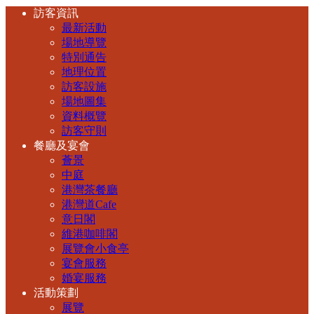
訪客資訊
最新活動
場地導覽
特別通告
地理位置
訪客設施
場地圖集
資料概覽
訪客守則
餐廳及宴會
薈景
中庭
港灣茶餐廳
港灣道Cafe
意日閣
維港咖啡閣
展覽會小食亭
宴會服務
婚宴服務
活動策劃
展覽