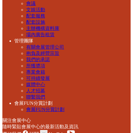
會議
文娛活動
配套服務
配套設施
主辦機構資料庫
場內廣告租賃
管理團隊
有關會展管理公司
抱負及經營宗旨
我們的承諾
所獲奬項
專業會籍
可持續發展
媒體中心
人才招募
聯繫我們
會展FUN分賞計劃
會展FUN分賞計劃
關注會展中心
隨時緊貼會展中心的最新活動及資訊